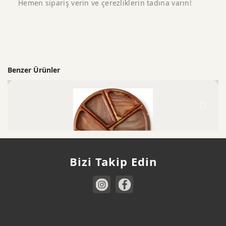
Hemen sipariş verin ve çerezliklerin tadına varın!
Benzer Ürünler
Bizi Takip Edin
Çerezlik
499,00
₺