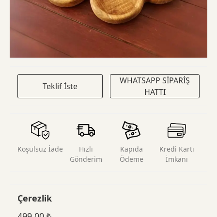
WHATSAPP SİPARİŞ
Teklif İste
HATTI
Koşulsuz İade
Hızlı
Kapıda
Kredi Kartı
Gönderim
Ödeme
İmkanı
Çerezlik
499,00
₺