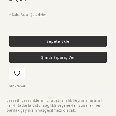
+ Daha Fazla
Çerezlikler
Sepete Ekle
Şimdi Sipariş Ver
Stokta var.
Lezzetli çerezliklerimiz, atıştırmalık keyfinizi artırır!
Farklı tatlarla dolu, sağlıklı seçenekler sunarak her
bardak çayınızın vazgeçilmezi olacak.