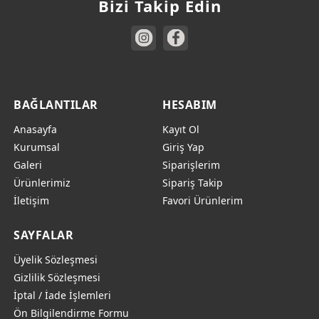
Bizi Takip Edin
Kesme Tahtası
499,00
₺
BAĞLANTILAR
HESABIM
Anasayfa
Kayıt Ol
Kurumsal
Giriş Yap
Galeri
Siparişlerim
Ürünlerimiz
Sipariş Takip
İletişim
Favori Ürünlerim
SAYFALAR
Üyelik Sözleşmesi
Gizlilik Sözleşmesi
İptal / İade İşlemleri
Ön Bilgilendirme Formu