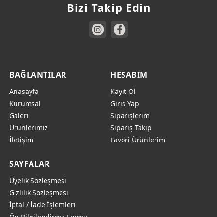
Bizi Takip Edin
Nihale
499,00
₺
BAĞLANTILAR
HESABIM
Anasayfa
Kayıt Ol
Kurumsal
Giriş Yap
Galeri
Siparişlerim
Ürünlerimiz
Sipariş Takip
İletişim
Favori Ürünlerim
SAYFALAR
Üyelik Sözleşmesi
Gizlilik Sözleşmesi
İptal / İade İşlemleri
Ön Bilgilendirme Formu