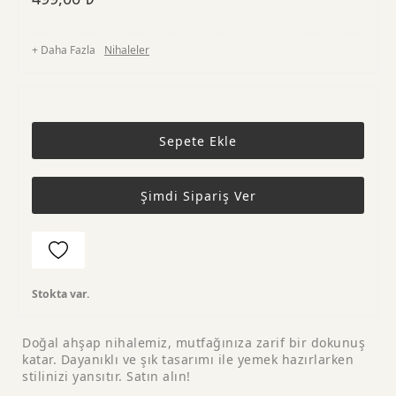
+ Daha Fazla
Nihaleler
Sepete Ekle
Şimdi Sipariş Ver
Stokta var.
Doğal ahşap nihalemiz, mutfağınıza zarif bir dokunuş
katar. Dayanıklı ve şık tasarımı ile yemek hazırlarken
stilinizi yansıtır. Satın alın!