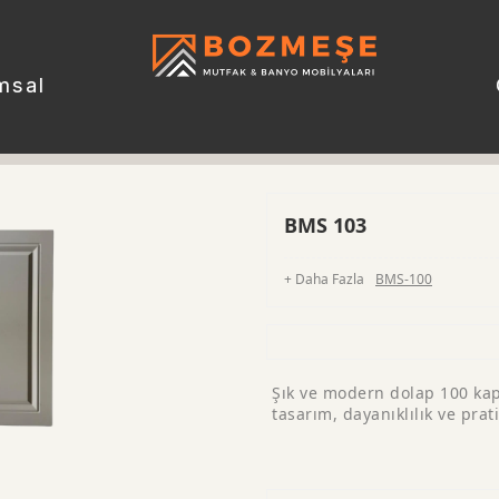
msal
BMS 103
+ Daha Fazla
BMS-100
Şık ve modern dolap 100 kapa
tasarım, dayanıklılık ve prat