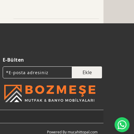
E-Bülten
Ekle
Wh
Powered By mucahittopal.com