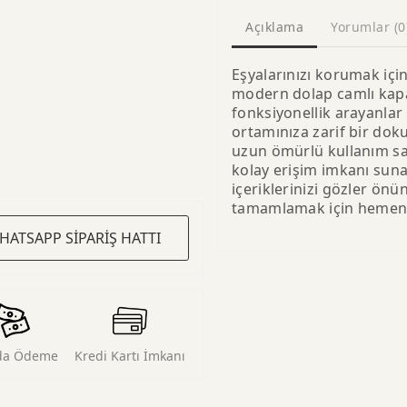
Açıklama
Yorumlar (0
Eşyalarınızı korumak iç
modern dolap camlı kapa
fonksiyonellik arayanlar i
ortamınıza zarif bir dok
uzun ömürlü kullanım sağ
kolay erişim imkanı suna
içeriklerinizi gözler önü
tamamlamak için hemen b
HATSAPP SİPARİŞ HATTI
da Ödeme
Kredi Kartı İmkanı