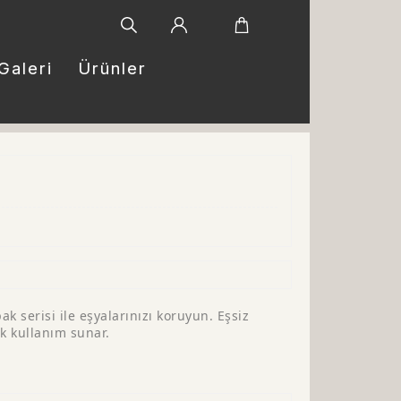
Galeri
Ürünler
k serisi ile eşyalarınızı koruyun. Eşsiz
ik kullanım sunar.