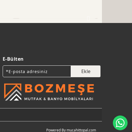
E-Bülten
Ekle
Wh
Powered By mucahittopal.com