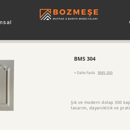
msal
BMS 304
+ Daha Fazla
BMS-300
Şık ve modern dolap 300 kapa
tasarım, dayanıklılık ve prat