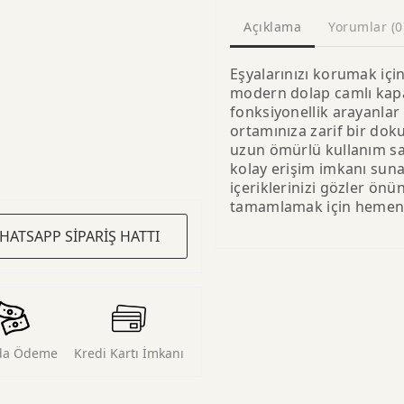
Açıklama
Yorumlar (0
Eşyalarınızı korumak iç
modern dolap camlı kapa
fonksiyonellik arayanlar i
ortamınıza zarif bir dok
uzun ömürlü kullanım sağ
kolay erişim imkanı suna
içeriklerinizi gözler önü
tamamlamak için hemen b
HATSAPP SİPARİŞ HATTI
da Ödeme
Kredi Kartı İmkanı