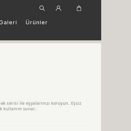
Galeri
Ürünler
k serisi ile eşyalarınızı koruyun. Eşsiz
ik kullanım sunar.